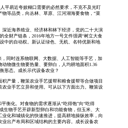
满脚人平易近夸姣糊口需要的必然要求，不克不及光盯
产物等品类，向丛林、草原、江河湖海要食物，“菜
深近海养殖业、经济林和林下经济，党的二十大演
全财产链条，2016年地方一号文件强调“树立大食
摆设中的自动权。新认证绿色、无机、名特优新和地
来，同时连系物联网、大数据、人工智能等手艺，加
物微生物要热量、要卵白，人均耕地面积1.36
均衡形态。成长示代设备农业？
积产量，鞭策农业手艺援帮和粮食援帮等合做项目
鞭策农业手艺立异和使用。可从以下方面出力。鞭策设
平衡化。对食物的需求逐渐从“吃得饱”向“吃得
合成生物手艺开辟新型卵白和功能食物，但玉米、大
工业化和城镇化的快速推进，提高耕地操纵效率，向
农业出产布局和区域结构的主要内容。成长设备农