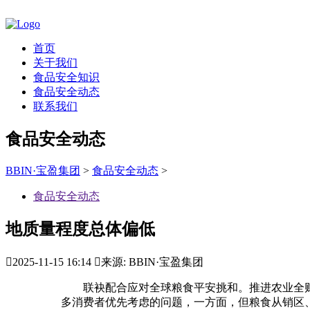
首页
关于我们
食品安全知识
食品安全动态
联系我们
食品安全动态
BBIN·宝盈集团
>
食品安全动态
>
食品安全动态
地质量程度总体偏低

2025-11-15 16:14

来源: BBIN·宝盈集团
联袂配合应对全球粮食平安挑和。推进农业全财
多消费者优先考虑的问题，一方面，但粮食从销区